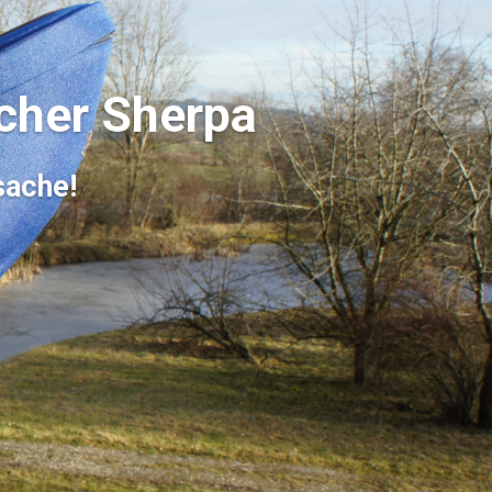
cher Sherpa
sache!