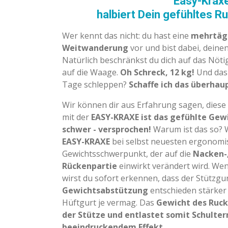
Easy-Krax
halbiert Dein gefühltes 
Wer kennt das nicht: du hast eine
mehrtägi
Weitwanderung
vor und bist dabei, deine
Natürlich beschränkst du dich auf das Nöt
auf die Waage.
Oh Schreck, 12 kg!
Und da
Tage schleppen?
Schaffe ich das
überhau
Wir können dir aus Erfahrung sagen, diese
mit der
EASY-KRAXE ist das gefühlte
Gewi
schwer - versprochen!
Warum ist das so? 
EASY-KRAXE
bei selbst neuesten ergonomi
Gewichtsschwerpunkt, der auf die
Nacken-,
Rückenpartie
einwirkt verändert wird. Wen
wirst du sofort erkennen, dass der Stützgu
Gewichtsabstützung
entschieden stärker
Hüftgurt je vermag. Das
Gewicht des
Ruck
der Stütze und entlastet
somit Schulter
beeindruckendem Effekt.