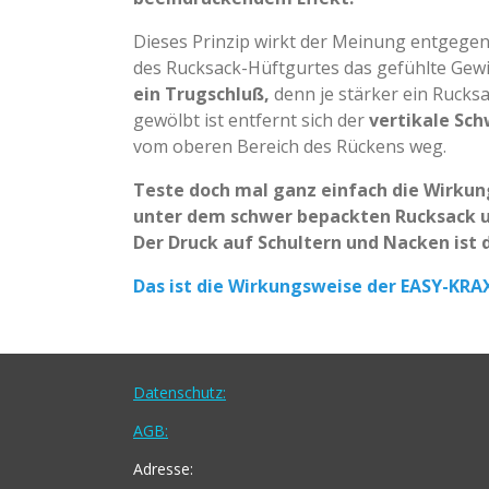
Dieses Prinzip wirkt der Meinung entgegen
des Rucksack-Hüftgurtes das gefühlte
Gewi
ein Trugschluß,
denn je
stärker ein Rucksa
gewölbt ist
entfernt sich der
vertikale Sc
vom
oberen Bereich des Rückens weg.
Teste doch mal ganz einfach die Wirkun
unter dem schwer bepackten Rucksack 
Der Druck auf Schultern
und Nacken ist d
Das ist die Wirkungsweise der EASY-KRA
Datenschutz:
AGB:
Adresse: