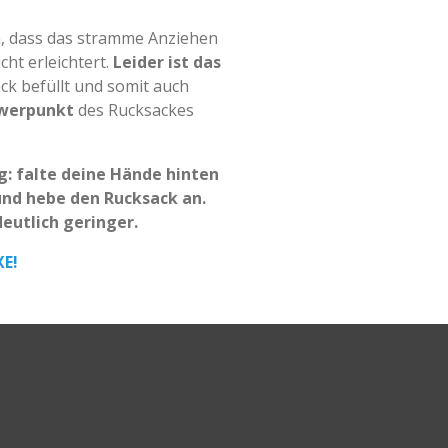
, dass das
stramme Anziehen
cht erleichtert.
Leider ist das
ck befüllt und somit auch
hwerpunkt
des Rucksackes
g: falte deine
Hände hinten
und
hebe den Rucksack an.
eutlich geringer.
XE!