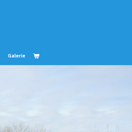
m
Galerie