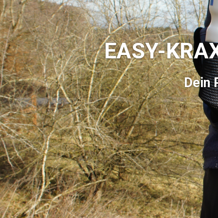
EASY-KRAXE
Dein 