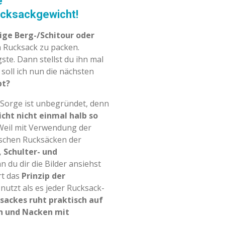
e
Rucksackgewicht!
ge Berg-/Schitour
oder
n Rucksack zu
packen.
igste. Dann
stellst du ihn mal
s
soll ich nun die nächsten
pt?
 Sorge ist
unbegründet, denn
cht nicht einmal halb so
Weil mit Verwendung der
schen Rucksäcken der
 Schulter- und
n du dir die Bilder
ansiehst
rt
das
Prinzip der
 nutzt
als es jeder Rucksack-
sackes ruht praktisch auf
n und Nacken mit